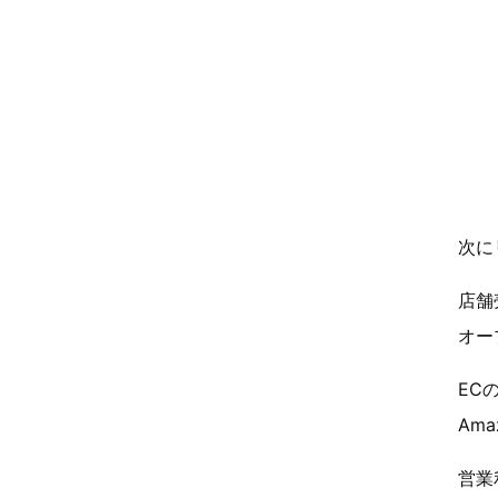
次に
店舗
オー
EC
Am
営業