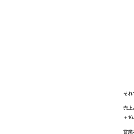
それ
売上
＋1
営業