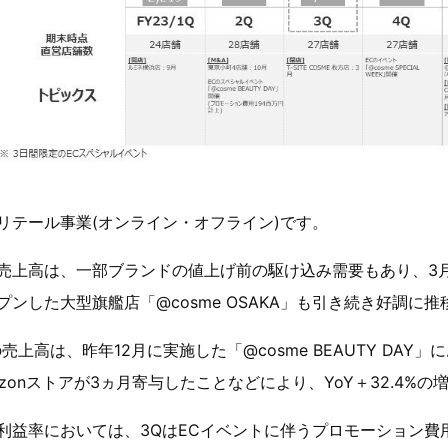
リテール事業(オンライン・オフライン)です。
売上高は、一部ブランドの値上げ前の駆け込み需要もあり、3
プンした大型旗艦店「@cosme OSAKA」も引き続き好調に
の売上高は、昨年12月に実施した「@cosme BEAUTY DA
azonストアが3ヵ月寄与したことなどにより、YoY＋32.4%
利益率においては、3QはECイベントに伴うプロモーション費