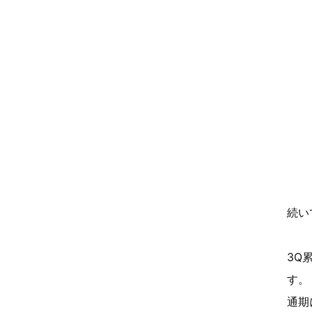
続い
3Q
す。
通期