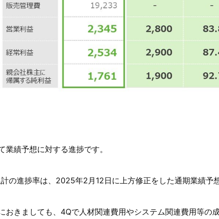
て業績予想に対する進捗です。
累計の進捗率は、2025年2月12日に上方修正をした通期業績
におきましても、4Qで人材関連費用やシステム関連費用等の