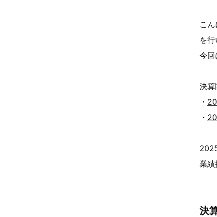
こん
を行
今回
決算
・
2
・
2
20
業績
決