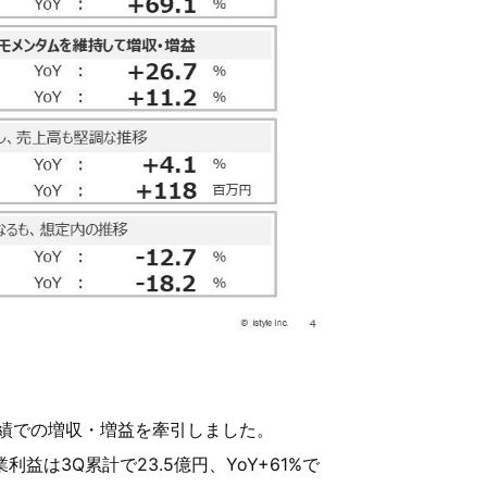
績での増収・増益を牽引しました。
益は3Q累計で23.5億円、YoY+61%で