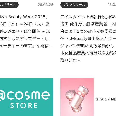
26.03.25
26.0
スリリース
プレスリリース
kyo Beauty Week 2026」
アイスタイル上級執行役員CS
月18日（水）～24日（火）原
濱田 健作が、経済産業省・内
表参道エリアにて開催 ～規
府による2つの政策立案委員
内容ともにアップデートし、
任 ～J-Beauty輸出拡大とク
ューティーの東京」を発信～
ジャパン戦略の両政策軸から
本化粧品産業の海外競争力強
取り組む～