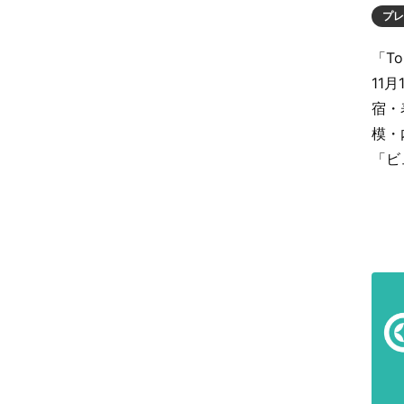
プレ
「To
11
宿・
模・
「ビ