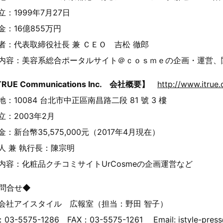
立：1999年7月27日
金：16億855万円
者：代表取締役社長 兼 ＣＥＯ 吉松 徹郎
内容：美容系総合ポータルサイト＠ｃｏｓｍｅの企画・運営、
TRUE Communications Inc. 会社概要】
http://www.itrue
地：10084 台北市中正區南昌路二段 81 號 3 樓
立：2003年2月
金：新台幣35,575,000元（2017年4月現在）
人 兼 執行長：陳宗明
内容：化粧品クチコミサイトUrCosmeの企画運営など
問合せ◆
会社アイスタイル 広報室（担当：野田 智子）
03-5575-1286 FAX：03-5575-1261 Email: istyle-press@i