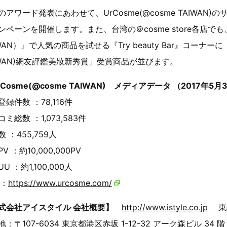
のアワード発表にあわせて、UrCosme(@cosme TAIWA
ンペーンを開催します。また、台湾の＠cosme store各店でも、7月
WAN）』で人気の商品を試せる『Try beauty Bar』コーナーに『2
IWAN)網友評鑑美妝新秀賞」受賞商品が並びます。
rCosme(@cosme TAIWAN) メディアデータ （2017年5
録件数 ：78,116件
ミ総数 ：1,073,583件
 ：455,759人
V ：約10,000,000PV
U ：約1,100,000人
 ：
https://www.urcosme.com/
式会社アイスタイル 会社概要】
http://www.istyle.co.jp
東証
：〒107-6034 東京都港区赤坂 1-12-32 アーク森ビル 34 階