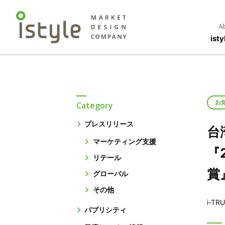
Ab
is
お
Category
プレスリリース
台
マーケティング支援
『
リテール
賞
グローバル
その他
i-TRU
パブリシティ