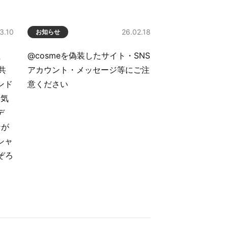
3.10
26.02.18
お知らせ
社
@cosmeを偽装したサイト・SNS
が共
アカウント・メッセージ等にご注
ンド
意ください
人気
デ
ンが
シャ
ぞろ