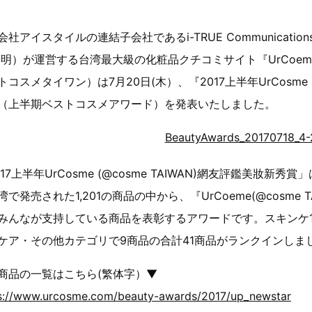
会社アイスタイルの連結子会社であるi-TRUE Communication
宗明）が運営する台湾最大級の化粧品クチコミサイト『UrCoeme(
トコスメタイワン）は7月20日(木）、『2017上半年UrCosme (
（上半期ベストコスメアワード）を発表いたしました。
17上半年UrCosme (@cosme TAIWAN)網友評鑑美妝新秀賞」
湾で発売された1,201の商品の中から、『UrCoeme(@cosme
みんなが支持している商品を表彰するアワードです。スキンケ1
ケア・その他カテゴリで9商品の合計41商品がランクインしま
商品の一覧はこちら(繁体字）▼
s://www.urcosme.com/beauty-awards/2017/up_newstar