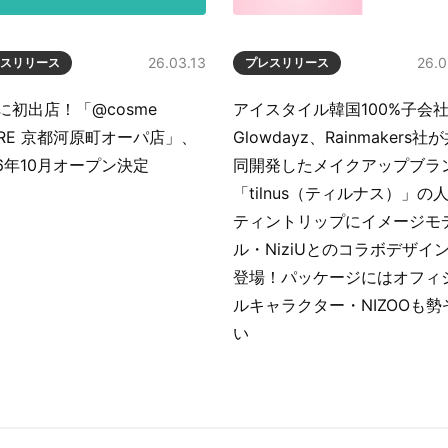
26.03.13
26.0
スリリース
プレスリリース
に初出店！「@cosme
アイスタイル韓国100%子会
ORE 京都河原町オーパ店」、
Glowdayz、Rainmakers社
26年10月オープン決定
同開発したメイクアップブラ
「tilnus（ティルナス）」の
ティントリップにイメージモ
ル・NiziUとのコラボデザイ
登場！パッケージにはオフィ
ルキャラクター・NIZOOも勢
い