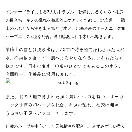
インナードライによる3大肌トラブル、乾燥によるくすみ・毛穴
の目立ち・キメの乱れを徹底的にケアするために、北海道・羊蹄
山のふもとから湧き出る雪どけ水と、北海道産のオーガニック和
ハーブエキス5種を配合。透明感あふれる素肌へ導きます。
羊蹄山の雪どけ湧き水は、70年の時を経て浄化された天然
水。不純物を含まず、肌へまろやかなうるおいをもたらす
軟水です。日本の名水100選のひとつでもあるこの水を、
今回唯一、化粧品に採用しました。
また、北の大地で育まれた強く濃い生命力を持つ、オーガ
ニック手摘み和ハーブを配合。キメの乱れ、毛穴の開き、
うるおい不足へアプローチします。
11種のハーブを中心とした天然精油を配合し、みずみずしい香り