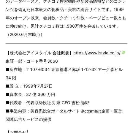
のデータベースと、クチコミ検索機能や新製品情報などのコンテ
ンツを備えた日本最大の化粧品・美容の総合サイトです。1999
年のオープン以来、会員数・クチコミ件数・ページビュー数とも
に伸び続け、累計クチコミ数は1,580万件を突破しています。
（2020.6月末時点）
【株式会社アイスタイル 会社概要】
https://www.istyle.co.jp/
東証一部・コード番号3660
■所在地：〒107-6034 東京都港区赤坂 1-12-32 アーク森ビル
34 階
■設 立：1999年7月27日
■資本金：37 億 300 万円
■代表者：代表取締役社長 兼 CEO 吉松 徹郎
■事業内容：美容系総合ポータルサイト＠cosmeの企画・運営、
関連広告サービスの提供
【お問合せ】