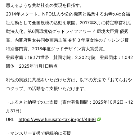
思えるような共助社会の実現を目指す。
2014年スタート。NPO法人や公的機関と協業するお寺の社会福
祉活動として全国規模の活動を展開。2017年8月に特定非営利活
動法人化。第6回環境省グッドライフアワード 環境大臣賞 優秀
賞、内閣府男女共同参画局主催 令和３年度女性のチャレンジ賞
特別部門賞、2018年度グッドデザイン賞大賞受賞。
登録家庭：19,171世帯 賛同寺院：2,302寺院 登録団体：1,042
団体 2025年11月1日時点
利他の実践に共感をいただけた方は、以下の方法で「おてらおや
つクラブ」の活動をご支援いただけます。
・ふるさと納税でのご支援（寄付募集期間：2025年10月2日～12
月31日）
URL
https://www.furusato-tax.jp/gcf/4666
・マンスリー支援で継続的に応援