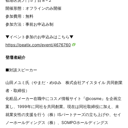
都港区虎ノ門５丁目８−２
開催形態：オフラインのみ開催
参加費用：無料
参加方法：事前お申込み制
▼イベント参加のお申込みはこちら▼
https://peatix.com/event/4676760
登壇者紹介
■対談スピーカー
山田メユミ氏（やまだ・めゆみ 株式会社アイスタイル 共同創業
者・取締役）
化粧品メーカー在職中にコスメ情報サイト『@cosme』を企画立
案し、1999年に同社を共同創業。現在は同社取締役に加え、未
就業女性の支援を行う（株）ISパートナーズの立ち上げや、セイ
ノーホールディングス（株）、SOMPOホールディングス