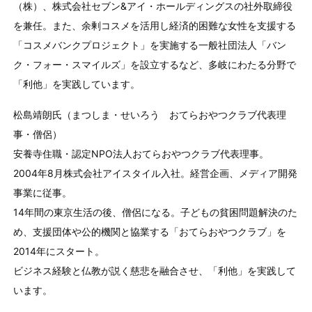
（株）、株式会社セブン&アイ・ホールディングスの社外取締役
を兼任。また、余剰コスメを活用し経済的困難な女性を支援する
「コスメバンクプロジェクト」を実施する一般社団法人「バン
ク・フォー・スマイルズ」を設立するなど、多岐にわたる分野で
「利他」を実践しています。
松島靖朗氏（まつしま・せいろう おてらおやつクラブ代表理
事・僧侶）
安養寺住職・認定NPO法人おてらおやつクラブ代表理事。
2004年8月株式会社アイスタイル入社。経営企画、メディア開発
事業に従事。
14年間の東京生活の後、僧侶になる。子どもの貧困問題解決のた
め、支援団体や公的機関と協業する「おてらおやつクラブ」を
2014年にスタート。
ビジネス経験と仏教が説く慈悲を融合させ、「利他」を実践して
います。