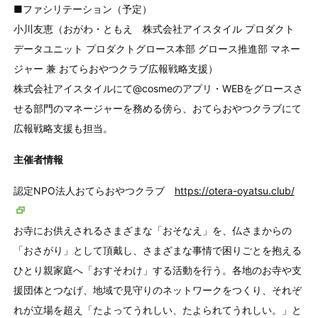
■ファシリテーション（予定）
小川友恵（おがわ・ともえ 株式会社アイスタイル プロダクト
データユニット プロダクトグロース本部 グロース推進部 マネー
ジャー 兼 おてらおやつクラブ広報戦略支援）
株式会社アイスタイルにて@cosmeのアプリ・WEBをグロースさ
せる部門のマネージャーを務める傍ら、おてらおやつクラブにて
広報戦略支援も担当。
主催者情報
認定NPO法人おてらおやつクラブ
https://otera-oyatsu.club/
お寺にお供えされるさまざまな「おそなえ」を、仏さまからの
「おさがり」として頂戴し、さまざまな事情で困りごとを抱える
ひとり親家庭へ「おすそわけ」する活動を行う。各地のお寺や支
援団体とつなげ、地域で見守りのネットワークをつくり、それぞ
れが立場を超え「たよってうれしい、たよられてうれしい。」と