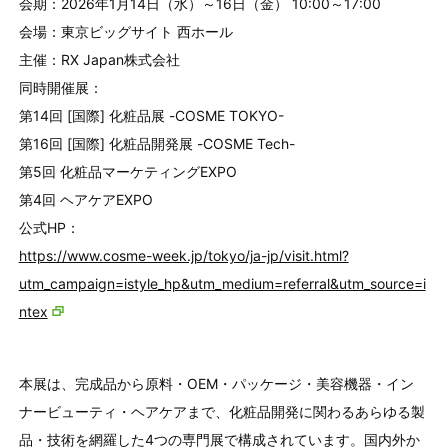
会期：2026年1月14日（水）～16日（金） 10:00～17:00
会場：東京ビッグサイト 西ホール
主催：RX Japan株式会社
同時開催展：
第14回 [国際] 化粧品展 -COSME TOKYO-
第16回 [国際] 化粧品開発展 -COSME Tech-
第5回 化粧品マーケティングEXPO
第4回 ヘアケアEXPO
公式HP：
https://www.cosme-week.jp/tokyo/ja-jp/visit.html?
utm_campaign=istyle_hp&utm_medium=referral&utm_source=i
ntex
本展は、完成品から原料・OEM・パッケージ・美容機器・イン
ナービューティ・ヘアケアまで、化粧品開発に関わるあらゆる製
品・技術を網羅した4つの専門展で構成されています。国内外か