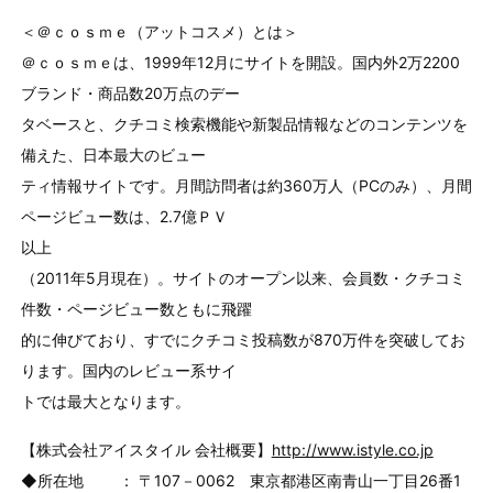
＜＠ｃｏｓｍｅ（アットコスメ）とは＞
＠ｃｏｓｍｅは、1999年12月にサイトを開設。国内外2万2200
ブランド・商品数20万点のデー
タベースと、クチコミ検索機能や新製品情報などのコンテンツを
備えた、日本最大のビュー
ティ情報サイトです。月間訪問者は約360万人（PCのみ）、月間
ページビュー数は、2.7億ＰＶ
以上
（2011年5月現在）。サイトのオープン以来、会員数・クチコミ
件数・ページビュー数ともに飛躍
的に伸びており、すでにクチコミ投稿数が870万件を突破してお
ります。国内のレビュー系サイ
トでは最大となります。
【株式会社アイスタイル 会社概要】
http://www.istyle.co.jp
◆所在地 ： 〒107－0062 東京都港区南青山一丁目26番1