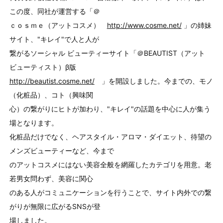
この度、同社が運営する「＠
ｃｏｓｍｅ（アットコスメ）
http://www.cosme.net/
」の姉妹
サイト、"キレイ"で人と人が
繋がるソーシャル ビューティーサイト「＠BEAUTIST（アット
ビューティスト）β版
http://beautist.cosme.net/
」を開設しました。今までの、モノ
（化粧品）、コト（興味関
心）の繋がりにヒトが加わり、"キレイ"の話題を中心に人が集う
場となります。
化粧品だけでなく、ヘアスタイル・アロマ・ダイエット、待望の
メンズビューティーなど、今まで
のアットコスメにはない美容全般を網羅したカテゴリを用意。老
若男女問わず、美容に関心
のある人がコミュニケーションを行うことで、サイト内外での繋
がりが無限に広がるSNSが登
場しました。