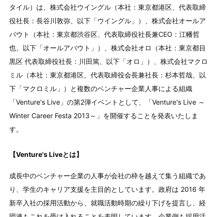
タイル）は、株式会社ウイングル（本社：東京都港区、代表取締
役社長：長谷川敦弥、以下「ウイングル」）、株式会社オールア
バウト（本社：東京都渋谷区、代表取締役社長兼CEO：江幡哲
也、以下「オールアバウト」）、株式会社オロ（本社：東京都目
黒区 代表取締役社長：川田篤、以下「オロ」）、株式会社マクロ
ミル（本社：東京都港区、代表取締役会長兼社長：杉本哲哉、以
下「マクロミル」）と複数のベンチャー企業人事による組織
「Venture's Live」の第2弾イベントとして、「Venture's Live ～
Winter Career Festa 2013～」を開催することを発表いたしま
す。
【Venture's Liveとは】
成長中のベンチャー企業の人事が会社の枠を越えて集う組織であ
り、学生のキャリア支援を主目的としています。政府は 2016 年
新卒入社の採用活動から、就職活動時期の繰り下げを提言し、経
団連もこれを受け入れることを表明しています。企業側も採用活