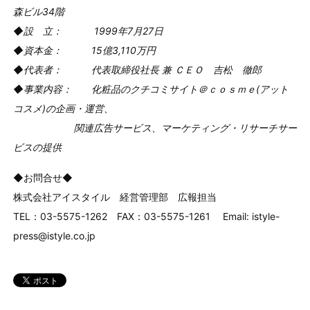
森ビル34階
◆設 立： 1999年7月27日
◆資本金： 15億3,110万円
◆代表者： 代表取締役社長 兼 ＣＥＯ 吉松 徹郎
◆事業内容： 化粧品のクチコミサイト＠ｃｏｓｍｅ(アット
コスメ)の企画・運営、
関連広告サービス、マーケティング・リサーチサー
ビスの提供
◆お問合せ◆
株式会社アイスタイル 経営管理部 広報担当
TEL：03-5575-1262 FAX：03-5575-1261 Email: istyle-
press@istyle.co.jp