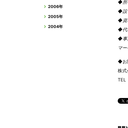
◆所
2006年
◆設
2005年
◆資
2004年
◆代
◆事
マー
◆お
株式
TEL：