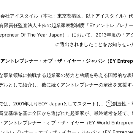
式会社アイスタイル（本社：東京都港区、以下アイスタイル）代
有限責任監査法人主催の起業家表彰制度「EYアントレプレナー
trepreneur Of The Year Japan）」において、201
に選出されましたことをお知らせい
アントレプレナー・オブ・ザ・イヤー・ジャパン（EY Entrepreneu
な事業領域に挑戦する起業家の努力と功績を称える国際的な表
デルとして紹介し、後に続くアントレプレナーの輩出を支援す
では、2001年よりEOY Japanとしてスタートし、①創
審査基準を基に全国から選ばれた起業家が、最終選考を経て、世
アントレプレナー・オブ・ザ・イヤー（EY World Entreprene
ントレプレナー・オブ・ザ・イヤー・ジャパン（EY Entrepreneur