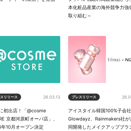
本化粧品産業の海外競争力強
取り組む～
26.03.13
26.0
スリリース
プレスリリース
に初出店！「@cosme
アイスタイル韓国100%子会
ORE 京都河原町オーパ店」、
Glowdayz、Rainmakers社
26年10月オープン決定
同開発したメイクアップブラ