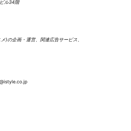
ビル34階
メ)の企画・運営、関連広告サービス、
style.co.jp