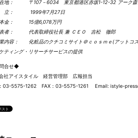
在地： 〒107－6034 東京都港区赤坂1-12-32 アーク森
 立： 1999年7月27日
本金： 15億6,078万円
表者： 代表取締役社長 兼 ＣＥＯ 吉松 徹郎
業内容： 化粧品のクチコミサイト＠ｃｏｓｍｅ(アットコス
ケティング・リサーチサービスの提供
問合せ◆
会社アイスタイル 経営管理部 広報担当
03-5575-1262 FAX：03-5575-1261 Email: istyle-press@i