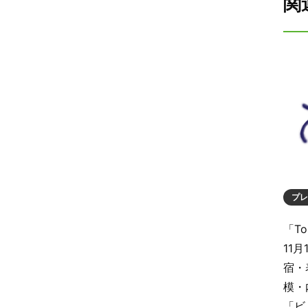
関
プレ
「To
11
宿・
模・
「ビ