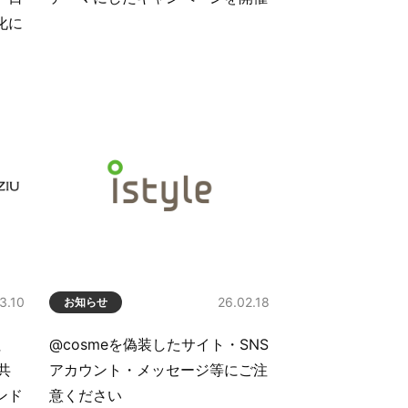
化に
3.10
26.02.18
お知らせ
社
@cosmeを偽装したサイト・SNS
が共
アカウント・メッセージ等にご注
ンド
意ください