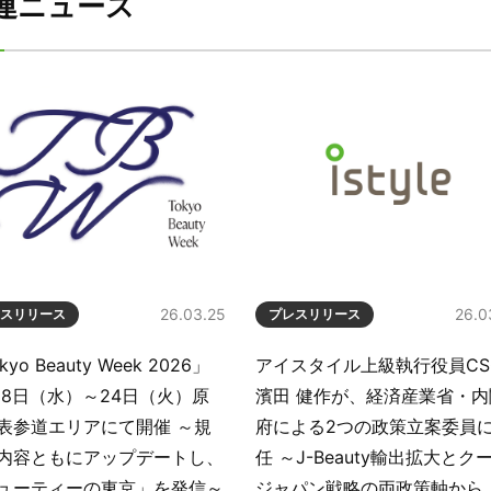
連ニュース
26.03.25
26.0
スリリース
プレスリリース
kyo Beauty Week 2026」
アイスタイル上級執行役員CS
月18日（水）～24日（火）原
濱田 健作が、経済産業省・内
表参道エリアにて開催 ～規
府による2つの政策立案委員
内容ともにアップデートし、
任 ～J-Beauty輸出拡大とク
ューティーの東京」を発信～
ジャパン戦略の両政策軸から