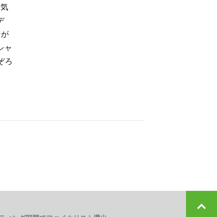
人気
デ
ンが
シャ
ぞろ