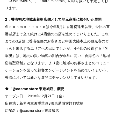
「COVERMARK」、「bare minerals」の取り扱いも予定してお
ります。
2．香港初の地域密着型店舗として地元商圏に根付いた展開
＠ｃｏｓｍｅ ｓｔｏｒｅは今年6月に香港初進出以来、今回の東
港城店まで立て続けに4店舗の出店を進めてまいりました。これ
までの3店舗は香港在住のお客さまと中国大陸本土の観光客のど
ちらも来店するエリアへの出店でしたが、4号店の位置する「将
軍澳」は、地元の買い物客の割合が非常に高い、香港初の「地域
密着型店舗」となります。より密に地域のお客さまとのコミュニ
ケーションを図って顧客エンゲージメントを高めていくという、
香港においては新たな展開にチャレンジしてまいります。
◆「@cosme store 東港城店」概要
オープン日 ：2018年12月21日（金）
所在地：新界將軍澳重華路8號東港城1樓111號舖
店舗名：@cosme store 東港城店