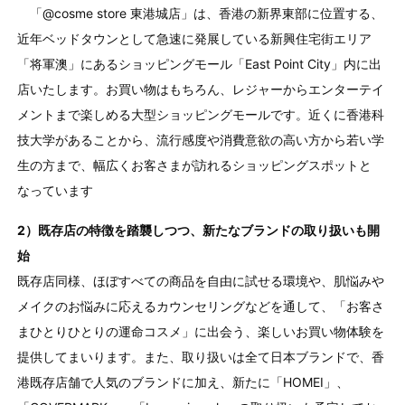
「@cosme store 東港城店」は、香港の新界東部に位置する、
近年ベッドタウンとして急速に発展している新興住宅街エリア
「将軍澳」にあるショッピングモール「East Point City」内に出
店いたします。お買い物はもちろん、レジャーからエンターテイ
メントまで楽しめる大型ショッピングモールです。近くに香港科
技大学があることから、流行感度や消費意欲の高い方から若い学
生の方まで、幅広くお客さまが訪れるショッピングスポットと
なっています
2）既存店の特徴を踏襲しつつ、新たなブランドの取り扱いも開
始
既存店同様、ほぼすべての商品を自由に試せる環境や、肌悩みや
メイクのお悩みに応えるカウンセリングなどを通して、「お客さ
まひとりひとりの運命コスメ」に出会う、楽しいお買い物体験を
提供してまいります。また、取り扱いは全て日本ブランドで、香
港既存店舗で人気のブランドに加え、新たに「HOMEI」、