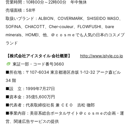
営業時間：10時00分～22時00分 年中無休
売場面積：58坪
取扱いブランド：ALBION、COVERMARK、SHISEIDO WASO、
SOFINA、CHACOTT、Cher-couleur、FLOWFUSHI、bare
minerals、HOMEI、他、＠ｃｏｓｍｅでも人気の日本のコスメブ
ランド
【株式会社アイスタイル 会社概要】
http://www.istyle.co.jp
東証一部・コード番号3660
■所在地：〒107-6034 東京都港区赤坂 1-12-32 アーク森ビル
34 階
■設 立：1999年7月27日
■資本金：35億5,600万円
■代表者：代表取締役社長 兼 ＣＥＯ 吉松 徹郎
■事業内容：美容系総合ポータルサイト＠ｃｏｓｍｅの企画・運
営、関連広告サービスの提供