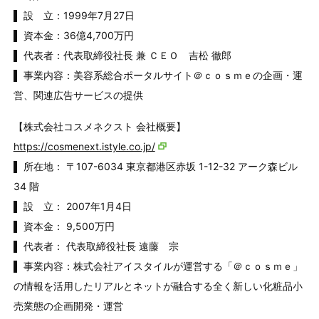
▌ 設 立：1999年7月27日
▌ 資本金：36億4,700万円
▌ 代表者：代表取締役社長 兼 ＣＥＯ 吉松 徹郎
▌ 事業内容：美容系総合ポータルサイト＠ｃｏｓｍｅの企画・運
営、関連広告サービスの提供
【株式会社コスメネクスト 会社概要】
https://cosmenext.istyle.co.jp/
▌ 所在地： 〒107-6034 東京都港区赤坂 1-12-32 アーク森ビル
34 階
▌ 設 立： 2007年1月4日
▌ 資本金： 9,500万円
▌ 代表者： 代表取締役社長 遠藤 宗
▌ 事業内容：株式会社アイスタイルが運営する「＠ｃｏｓｍｅ」
の情報を活用したリアルとネットが融合する全く新しい化粧品小
売業態の企画開発・運営