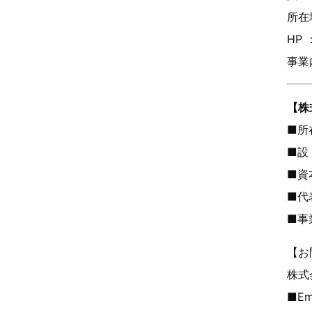
所在
HP 
事業
【株
■所在
■設
■資本
■代
■事
【お
株式
■Em