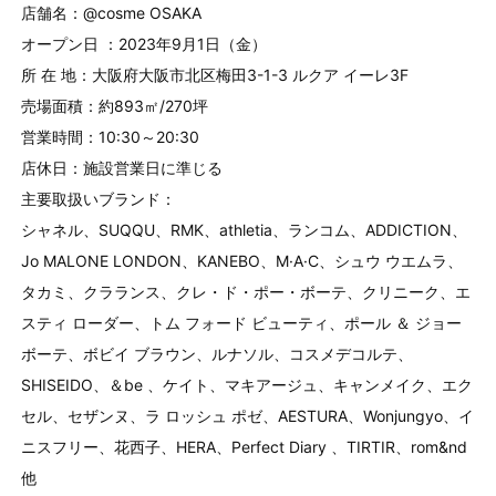
店舗名：@cosme OSAKA
オープン日 ：2023年9月1日（金）
所 在 地：大阪府大阪市北区梅田3-1-3 ルクア イーレ3F
売場面積：約893㎡/270坪
営業時間：10:30～20:30
店休日：施設営業日に準じる
主要取扱いブランド：
シャネル、SUQQU、RMK、athletia、ランコム、ADDICTION、
Jo MALONE LONDON、KANEBO、M·A·C、シュウ ウエムラ、
タカミ、クラランス、クレ・ド・ポー・ボーテ、クリニーク、エ
スティ ローダー、トム フォード ビューティ、ポール ＆ ジョー
ボーテ、ボビイ ブラウン、ルナソル、コスメデコルテ、
SHISEIDO、＆be 、ケイト、マキアージュ、キャンメイク、エク
セル、セザンヌ、ラ ロッシュ ポゼ、AESTURA、Wonjungyo、イ
ニスフリー、花西子、HERA、Perfect Diary 、TIRTIR、rom&nd
他