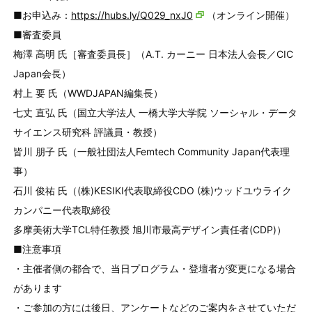
■お申込み：
https://hubs.ly/Q029_nxJ0
（オンライン開催）
■審査委員
梅澤 高明 氏［審査委員長］（A.T. カーニー 日本法人会長／CIC
Japan会長）
村上 要 氏（WWDJAPAN編集長）
七丈 直弘 氏（国立大学法人 一橋大学大学院 ソーシャル・データ
サイエンス研究科 評議員・教授）
皆川 朋子 氏（一般社団法人Femtech Community Japan代表理
事）
石川 俊祐 氏（(株)KESIKI代表取締役CDO (株)ウッドユウライク
カンパニー代表取締役
多摩美術大学TCL特任教授 旭川市最高デザイン責任者(CDP)）
■注意事項
・主催者側の都合で、当日プログラム・登壇者が変更になる場合
があります
・ご参加の方には後日、アンケートなどのご案内をさせていただ