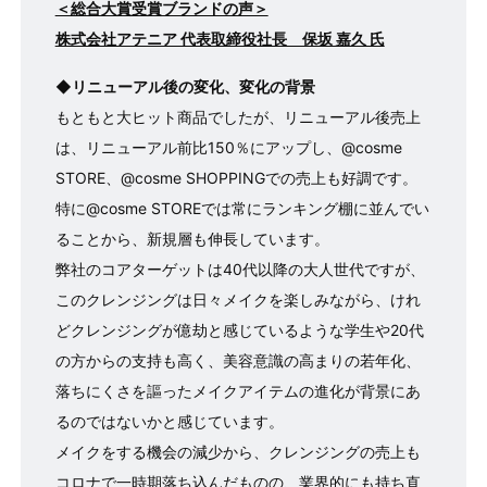
＜総合大賞受賞ブランドの声＞
株式会社アテニア 代表取締役社⻑ 保坂 嘉久 ⽒
◆リニューアル後の変化、変化の背景
もともと大ヒット商品でしたが、リニューアル後売上
は、リニューアル前比150％にアップし、@cosme
STORE、@cosme SHOPPINGでの売上も好調です。
特に@cosme STOREでは常にランキング棚に並んでい
ることから、新規層も伸長しています。
弊社のコアターゲットは40代以降の大人世代ですが、
このクレンジングは日々メイクを楽しみながら、けれ
どクレンジングが億劫と感じているような学生や20代
の方からの支持も高く、美容意識の高まりの若年化、
落ちにくさを謳ったメイクアイテムの進化が背景にあ
るのではないかと感じています。
メイクをする機会の減少から、クレンジングの売上も
コロナで一時期落ち込んだものの、業界的にも持ち直