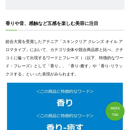
香りや音、感触など五感を楽しむ美容に注目
総合大賞を受賞したアテニア「スキンクリア クレンズ オイル ア
ロマタイプ」において、カテゴリ全体や競合商品群と比べ、クチ
コミに偏って出現するワードとフレーズ（（以下、特徴的なワー
ド・フレーズ）として「香り」、「香り-癒す」や「香り-リラッ
クスする」といった表現がみられます。
INDEX
・
INDEX
TAG
TAG