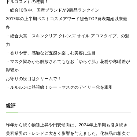
ドルコスメ）の逆襲！
・総合10位中、国産ブランドが9商品ランクイン
2017年の上半期ベストコスメアワード総合TOP発表開始以来最
多
・総合大賞「スキンクリア クレンズ オイル アロマタイプ」の魅
力
・香りや音、感触など五感を楽しむ美容に注目
・マスク悩みから解放されてもなお「ゆらぐ肌」花粉や寒暖差が
影響か
お守りの役目はクリームで！
・ルルルンに熱視線！シートマスクのデイリー化を牽引
総評
昨年から続く物価上昇や円安傾向は、2024年上半期も引き続き
美容業界のトレンドに大きく影響を与えました。化粧品の相次ぐ