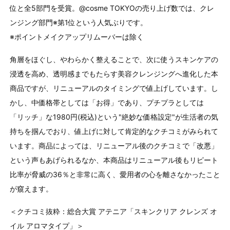
位と全5部⾨を受賞。@cosme TOKYOの売り上げ数では、クレ
ンジング部門※第1位という人気ぶりです。
※ポイントメイクアップリムーバーは除く
角層をほぐし、やわらかく整えることで、次に使うスキンケアの
浸透を高め、透明感までもたらす美容クレンジングへ進化した本
商品ですが、リニューアルのタイミングで値上げしています。し
かし、中価格帯としては「お得」であり、プチプラとしては
「リッチ」な1980円(税込)という"絶妙な価格設定"が生活者の気
持ちを掴んでおり、値上げに対して肯定的なクチコミがみられて
います。商品によっては、リニューアル後のクチコミで「改悪」
という声もあげられるなか、本商品はリニューアル後もリピート
比率が脅威の36％と非常に高く、愛用者の心を離さなかったこと
が窺えます。
＜クチコミ抜粋：総合大賞 アテニア「スキンクリア クレンズ オ
イル アロマタイプ」＞