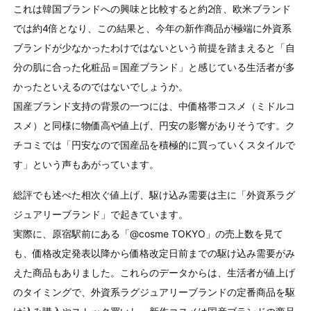
これは韓国ブランドへの興味と⽐較すると約2倍、欧⽶ブランド
では約4倍となり、この結果と、今年の新作商品が極端に外資系
ブランドが少なかったわけではないという前提を踏まえると「⾃
分の肌に合った化粧品＝国産ブランド」と感じている⽣活者が多
かったといえるのではないでしょうか。
国産ブランド支持の背景の一つには、中価格帯コスメ（ミドルコ
スメ）と同様に物価高や値上げ、円安の影響がありそうです。ク
チコミでは「円安なので国産品を積極的に買っていくスタイルで
す」という声もあがっています。
総評でも述べた相次ぐ値上げ、駆け込み需要は主に「外資系ラグ
ジュアリーブランド」で起きています。
実際に、原宿駅前にある「@cosme TOKYO」の売上数を⾒て
も、価格改定発表以降から価格改定⽇前までの駆け込み需要がみ
えた商品もありました。これらのデータからは、⽣活者が値上げ
のタイミングで、外資系ラグジュアリーブランドの定番商品を駆