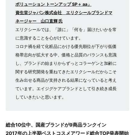
ボリューション トーンアップ SP＋ aa」
資⽣堂ジャパン株式会社 エリクシールブランドマ
ネージャー ⼭⼝直輝 ⽒
エリクシールでは、「誰に」「何を」届けたいかを常
に意識することを⼼がけています。
コロナ禍を経て化粧品にかける優先順位が下がり低価
格帯志向が拡⼤する中、価格と品質のバランスも意識
し、ブランドの始まりからずっとコラーゲンと加齢に
関する研究開発を重ねてきたエリクシールだからこそ
⽣み出せる商品が⽀持される結果になっていると考え
ています。エイジグケアブランドとして引き続き成⻑
していきたいと思います。
総合10位中、国産ブランドが9商品ランクイン
2017年の上半期ベストコスメアワード総合TOP発表開始