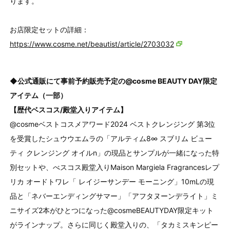
ります。
お店限定セットの詳細：
https://www.cosme.net/beautist/article/2703032
◆公式通販にて事前予約販売予定の@cosme BEAUTY DAY限定
アイテム（一部）
【歴代ベスコス/殿堂入りアイテム】
@cosmeベストコスメアワード2024 ベストクレンジング 第3位
を受賞したシュウウエムラの「アルティム8∞ スブリム ビュー
ティ クレンジング オイルn」の現品とサンプルが一緒になった特
別セットや、べスコス殿堂入りMaison Margiela Fragrancesレプ
リカ オードトワレ「 レイジーサンデー モーニング」10mLの現
品と「ネバーエンディングサマー」「アフタヌーンデライト」ミ
ニサイズ2本がひとつになった@cosmeBEAUTYDAY限定キット
がラインナップ。さらに同じく殿堂入りの、「タカミスキンピー