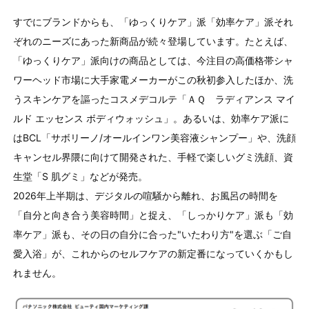
すでにブランドからも、「ゆっくりケア」派「効率ケア」派それ
ぞれのニーズにあった新商品が続々登場しています。たとえば、
「ゆっくりケア」派向けの商品としては、今注目の高価格帯シャ
ワーヘッド市場に大手家電メーカーがこの秋初参入したほか、洗
うスキンケアを謳ったコスメデコルテ「ＡＱ ラディアンス マイ
ルド エッセンス ボディウォッシュ」。あるいは、効率ケア派に
は
BCL
「サボリーノ
/
オールインワン美容液シャンプー」や、洗顔
キャンセル界隈に向けて開発された、手軽で楽しいグミ洗顔、資
生堂「
S
肌グミ」などが発売。
2026年上半期は、デジタルの喧騒から離れ、お風呂の時間を
「自分と向き合う美容時間」と捉え、「しっかりケア」派も「効
率ケア」派も、その日の自分に合った"いたわり方"を選ぶ「ご自
愛入浴」が、これからのセルフケアの新定番になっていくかもし
れません。