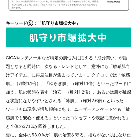
キーワード⑤：「肌守り市場拡大中」
CICAやレチノールなど特定の肌悩みに応える「成分買い」が話
題となると同時に、次なるトレンドとして、意外にも「敏感肌向
けアイテム」に再度注目が集まっています。クチコミでは「敏感
肌」（昨対
1.1
倍）、「ゆらぎ肌」（昨対
1.1
倍）といったワードに
加え、肌の状態を表す「治安」（昨対
1.2
倍）、あるいは肌が敏感
な状態になりやすいとされる「薄肌」（昨対
2.6
倍）といった
ワードも出現率が増加傾向にあり、ユーザーアンケートでも「敏
感肌でも安心・使える」といったコンセプトや表記に惹かれる」
と全体の
37.1%
が回答しました。
更に、全体の
63.0
％が「肌の治安を守る、揺らがない肌になりた