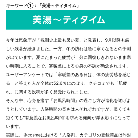
キーワード①：「美湯～ティタイム」
今年は気象庁が「観測史上最も暑い夏」と発表し、9月以降も厳
しい残暑が続きました。一方、冬の訪れは急に寒くなるとの予測
が出ています。夏にたまった疲労が十分に回復しきれないまま寒
い時期に入ることで、寒暖差による心身の不調が懸念されます。
ユーザーアンケートでは「寒暖差のある日は、体の疲労感を感じ
る」と答えた人が全体の52.6％にのぼり、クチコミでも「肌疲
れ」に関する投稿が多く見受けられました。
そんな中、心身を癒す「お風呂時間」の過ごし方が進化を遂げよ
うとしています。入浴時間の長さは人それぞれですが、長くても
短くても"有意義なお風呂時間"を求める傾向が浮き彫りになって
います。
実際に、＠cosmeにおける「入浴剤」カテゴリの登録商品は昨対