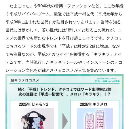
「たまごっち」や
90
年代の音楽・ファッションなど、ここ数年続
く平成リバイバルブーム。最近では平成一桁世代（平成元年から
平成
9
年に生まれた世代）が注目されつつあります。当時を知る
世代には懐かしく、若い世代には"新しい"と映るこの流れが、コ
スメの世界でも新たなトレンドを呼び起こしそうです。クチコミ
におけるワードの出現率でも「平成」は昨対
2.2
倍に増加。なか
でも注目なのが、平成の"カワイイ"を象徴する「キラキラ」アイ
テムです。当時流行したキラキラシールやラインストーンのデコ
レーション文化を彷彿とさせるコスメが人気を集めています。