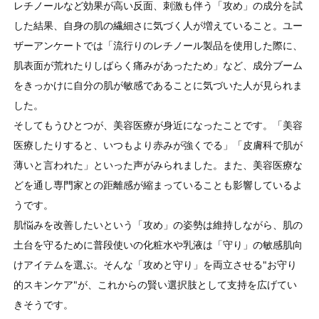
レチノールなど効果が高い反面、刺激も伴う「攻め」の成分を試
した結果、自身の肌の繊細さに気づく人が増えていること。ユー
ザーアンケートでは「流行りのレチノール製品を使用した際に、
肌表面が荒れたりしばらく痛みがあったため」など、成分ブーム
をきっかけに自分の肌が敏感であることに気づいた人が見られま
した。
そしてもうひとつが、美容医療が身近になったことです。「美容
医療したりすると、いつもより赤みが強くでる」「皮膚科で肌が
薄いと言われた」といった声がみられました。また、美容医療な
どを通し専門家との距離感が縮まっていることも影響しているよ
うです。
肌悩みを改善したいという「攻め」の姿勢は維持しながら、肌の
土台を守るために普段使いの化粧水や乳液は「守り」の敏感肌向
けアイテムを選ぶ。そんな「攻めと守り」を両立させる"お守り
的スキンケア"が、これからの賢い選択肢として支持を広げてい
きそうです。