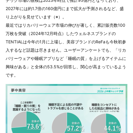
テック市場の規模は
2023
年時点で推計
95
億円となっており、
2027
年には約
1.7
倍の
160
億円にまで拡大が予測されるなど、盛
り上がりを見せています（※）。
最近ではリカバリーウェア市場の伸びが著しく、累計販売数
100
万枚を突破（
2024
年
12
月時点）したウェルネスブランドの
TENTIAL
は今年の
1
月に上場し、美容ブランドの
ReFa
も今秋初参
入するなど話題は尽きません。ユーザーアンケートでも、「リカ
バリーウェアや睡眠アプリなど「睡眠の質」を上げるアイテムに
興味がある」と全体の
53.5%
が回答し、関心が高まっているよう
です。