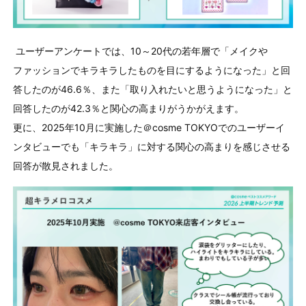
ユーザーアンケートでは、
10
～
20
代の若年層で「メイクや
ファッションでキラキラしたものを目にするようになった」と回
答したのが
46.6
％、また「取り入れたいと思うようになった」と
回答したのが
42.3
％と関心の高まりがうかがえます。
更に、
2025
年
10
月に実施した＠
cosme TOKYO
でのユーザーイ
ンタビューでも「キラキラ」に対する関心の高まりを感じさせる
回答が散見されました。