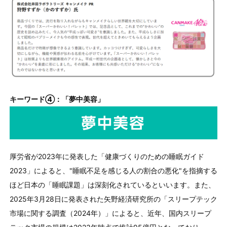
キーワード④：「夢中美容」
厚労省が
2023
年に発表した「健康づくりのための睡眠ガイド
2023
」によると、"睡眠不足を感じる人の割合の悪化"を指摘する
ほど日本の「睡眠課題」は深刻化されているといいます。また、
2025
年
3
月
28
日に発表された矢野経済研究所の「スリープテック
市場に関する調査（
2024
年）」によると、近年、国内スリープ