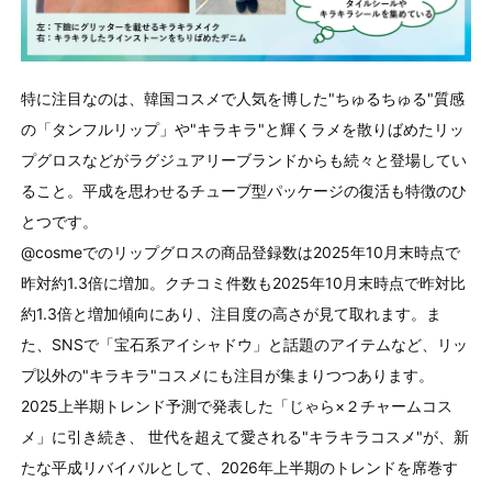
特に注目なのは、韓国コスメで人気を博した"ちゅるちゅる"質感
の「タンフルリップ」や"キラキラ"と輝くラメを散りばめたリッ
プグロスなどがラグジュアリーブランドからも続々と登場してい
ること。平成を思わせるチューブ型パッケージの復活も特徴のひ
とつです。
@cosmeでのリップグロスの商品登録数は
2025
年
10
月末時点で
昨対約
1.3
倍に増加。クチコミ件数も
2025
年
10
月末時点で昨対比
約
1.3
倍と増加傾向にあり、注目度の高さが見て取れます。ま
た、
SNS
で「宝石系アイシャドウ」と話題のアイテムなど、リッ
プ以外の"キラキラ"コスメにも注目が集まりつつあります。
2025上半期トレンド予測で発表した「じゃら×２チャームコス
メ」に引き続き、 世代を超えて愛される"キラキラコスメ"が、新
たな平成リバイバルとして、
2026
年上半期のトレンドを席巻す