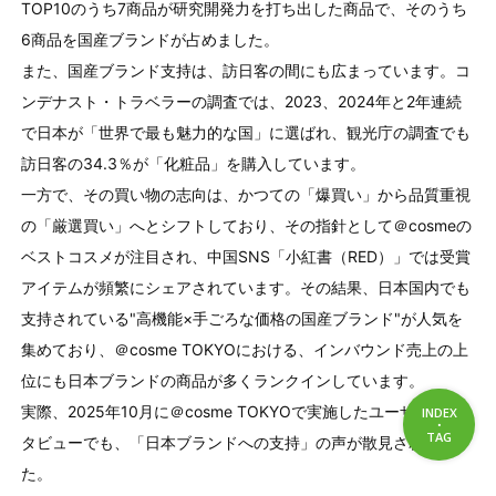
TOP10
のうち
7
商品が研究開発力を打ち出した商品で、そのうち
6
商品を国産ブランドが占めました。
また、国産ブランド支持は、訪日客の間にも広まっています。コ
ンデナスト・トラベラーの調査では、
2023
、
2024
年と
2
年連続
で日本が「世界で最も魅力的な国」に選ばれ、観光庁の調査でも
訪日客の
34.3
％が「化粧品」を購入しています。
一方で、その買い物の志向は、かつての「爆買い」から品質重視
の「厳選買い」へとシフトしており、その指針として＠
cosme
の
ベストコスメが注目され、中国
SNS
「小紅書（
RED
）」では受賞
アイテムが頻繁にシェアされています。その結果、日本国内でも
支持されている"高機能×手ごろな価格の国産ブランド"が人気を
集めており、＠
cosme TOKYO
における、インバウンド売上の上
位にも日本ブランドの商品が多くランクインしています。
実際、
2025
年
10
月に＠
cosme TOKYO
で実施したユーザーイン
INDEX
・
INDEX
TAG
TAG
タビューでも、「日本ブランドへの支持」の声が散見されまし
た。