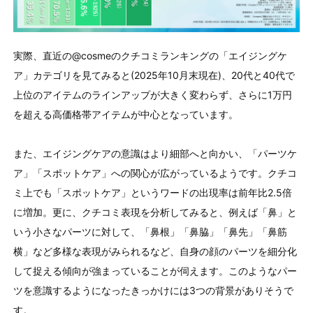
実際、直近の
@cosme
のクチコミランキングの「エイジングケ
ア」カテゴリを見てみると
(2025
年
10
月末現在
)
、
20
代と
40
代で
上位のアイテムのラインアップが大きく変わらず、さらに
1
万円
を超える高価格帯アイテムが中心となっています。
また、エイジングケアの意識はより細部へと向かい、「パーツケ
ア」「スポットケア」への関心が広がっているようです。クチコ
ミ上でも「スポットケア」というワードの出現率は前年比
2.5
倍
に増加。更に、クチコミ表現を分析してみると、例えば「鼻」と
いう小さなパーツに対して、「鼻根」「鼻脇」「鼻先」「鼻筋
横」など多様な表現がみられるなど、自身の顔のパーツを細分化
して捉える傾向が強まっていることが伺えます。このようなパー
ツを意識するようになったきっかけには
3
つの背景がありそうで
す。