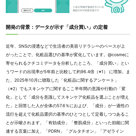
開発の背景：データが示す「成分買い」の定着
近年、
SNS
の浸透などで生活者の美容リテラシーのベースが上
がったことで、化粧品選びの基準が変化しています。
@cosme
に
寄せられるクチコミデータを分析したところ、「成分買い」とい
うワードの出現率が
5
年前と比較して約
96.4
倍（※
1
） に増加。ま
た、
2025
年
10
月に聴取した「化粧品に関するアンケート」
（※
2
）でもスキンケアに関するここ半年間の意識や行動の「変
化」として「成分を意識してスキンケア化粧品を選ぶことが増え
た」と回答した人が全体の
57.6
％におよび、「成分」が一過性の
流行を超えて化粧品選択の基準のひとつとして定着しつつあるこ
とが示唆されます。「有効成分」「整肌成分」といった効能に関
連する言葉に加え、「
PDRN
」「グルタチオン」「アゼライン