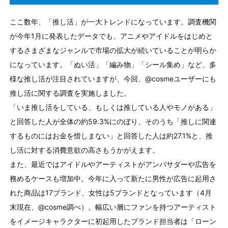
ここ数年、「推し活」が一大トレンドになっています。調査機関
が今年1月に発表したデータでも、アニメやアイドルをはじめと
するさまざまなジャンルで市場の拡大が続いていることが明らか
になっています。「ぬい活」「編み物」「シール集め」など、多
様な推し活が注目されていますが、今回、@cosmeユーザーにも
推し活に関する調査を実施しました。
「いま推し活をしている、もしくは推している人やモノがある」
と回答した人が全体の約59.3%にのぼり、そのうち「推しに関連
するものにはお金を惜しまない」と回答した人は約27.1%と、推
し活に対する消費意欲の高さもうかがえます。
また、最近ではアイドルやアーティストがアンバサダーや広告を
務めるケースも増加中。今年に入って新たに男性が広告に起用さ
れた商品は17ブランド、女性は5ブランドとなっています（4月
末現在、@cosme調べ）。幅広い層にファンを持つアーティスト
をイメージキャラクターに初起用したブランド担当者は「ローン