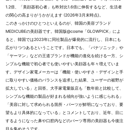
1.2倍、「美顔器初心者」も昨対比1.6倍に伸長するなど、生活者
の関心の高まりがうかがえます (2026年3月末時点)。
このきっかけのひとつといえるのが、韓国の美容ブランド
MEDICUBEの美顔器です。韓国版@cosme「GLOWPICK」によ
ると、韓国では2023年に同社製品が爆発的に流行し、日本にも
広がりつつあるということです。日本でも、「パナソニック」や
「ヤーマン」などの王道ブランドが機能の進化を続ける一方、シ
ンプルな機能で初心者でも使いやすい美顔器も年々増えていま
す。デザイン家電メーカーは「機能・使いやすさ・デザインと手
に取りやすい価格のバランスを追求した結果、ユーザーの裾野が
拡大している」と回答。大手家電量販店も「数年前と比較して、
シンプルな機能の製品が好まれる傾向が強いように感じられる」
「美容に対して求められる箇所・パーツが鮮明になっており、要
望もより具体的になっている」とコメントしており、近年、目に
するようになった鼻や口腔内などのパーツ専用の美顔器も今後注
目を集めそうです。