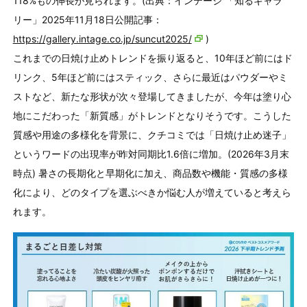
118%もの伸長が見られます。(出典：インテージ 「知るギャラ
リー」2025年11月18日公開記事：
https://gallery.intage.co.jp/suncut2025/
)
これまでの日焼け止めトレンドを振り返ると、10年ほど前にはド
リンク、5年ほど前にはスティック、さらに最近はパウダーやミ
ストなど、新たな形状が次々登場してきましたが、今年は塗り心
地にこだわった「新質感」がトレンドとなりそうです。こうした
質感や用途の多様化を背景に、クチコミでは「日焼け止め迷子」
というワードの出現率が昨対同期比1.6倍に増加。(2026年3月末
時点) 暑さの長期化と早期化に加え、商品数や機能・質感の多様
化により、どのタイプを選ぶべきか悩む人が増えていると考えら
れます。