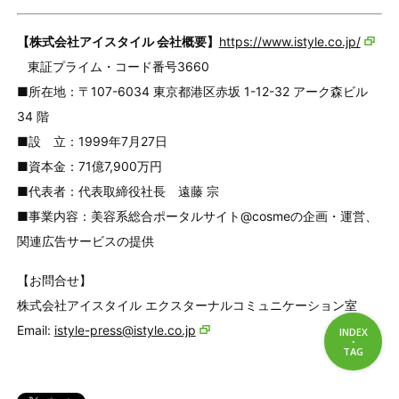
【株式会社アイスタイル 会社概要】
https://www.istyle.co.jp/
東証プライム・コード番号3660
■所在地：〒107-6034 東京都港区赤坂 1-12-32 アーク森ビル
34 階
■設 立：1999年7月27日
■資本金：71億7,900万円
■代表者：代表取締役社長 遠藤 宗
■事業内容：美容系総合ポータルサイト@cosmeの企画・運営、
関連広告サービスの提供
【お問合せ】
株式会社アイスタイル エクスターナルコミュニケーション室
Email:
istyle-press@istyle.co.jp
INDEX
・
INDEX
TAG
TAG