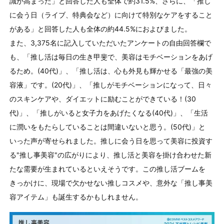
識が高まった」と回答した人も全体で約31.5%、さらに、「推し
に会う日（ライブ、特典会など）に向けて特別なケアをすること
がある」と回答した人も全体の約44.5%におよびました。
また、3,375名に記入していただいたアンケートの自由回答欄で
も、「推し活は毎日の生き甲斐で、美容はモチベーションをあげ
るため。(40代)」、「推し活は、心も外見も輝かせる「最強の美
容液」です。(20代)」、「推しがモチベーションになって、日々
のスキンケアや、ダイエットに励むことができている！(30
代)」、「推しがいると女子力をあげたくなる(40代)」、「生活
に潤いをもたらしていることは間違いないと思う。(50代)」と
いった声が寄せられました。推しに会う日を思って美容に投資す
る"推し事美容"の広がりにより、推し活と美容を掛け合わせた新
たな需要が生まれているといえそうです。この推し活ブームを
きっかけに、現場で欠かせない推しコスメや、意外な「推し事美
容アイテム」も誕生するかもしれません。