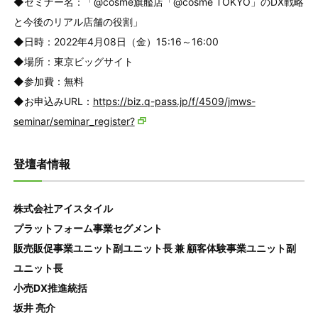
◆セミナー名：「@cosme旗艦店「@cosme TOKYO」のDX戦略
と今後のリアル店舗の役割」
◆日時：2022年4月08日（金）15:16～16:00
◆場所：東京ビッグサイト
◆参加費：無料
◆お申込みURL：
https://biz.q-pass.jp/f/4509/jmws-
seminar/seminar_register?
登壇者情報
株式会社アイスタイル
プラットフォーム事業セグメント
販売販促事業ユニット副ユニット長 兼 顧客体験事業ユニット副
ユニット長
小売DX推進統括
坂井 亮介