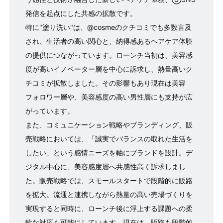
発信を起点にした共感の拡散です。
特に"塗り洗い"は、@cosmeのクチコミでも多数言及
され、生活者の高い関心と、納得感あるヘアケア体験
の提供につながっています。ローンチ当初は、美容感
度が高いイノベーター層を中心に訴求し、熱量高いク
チコミが拡散しました。その影響もあり現在は美容
フォロワー層や、美容感度の高い男性層にも支持が広
がっています。
また、コミュニケーション戦略やブランディング、販
売戦略においては、「誠実でバランスの取れた生活を
したい」という感情ニーズを軸にブランドを設計。デ
ジタル中心に、美容感度層へ共感性高く訴求しまし
た。販売戦略では、スモールスタートで段階的に販路
を拡大。流通と連携しながら熱量の高い売場づくりを
実現すると同時に、ローンチ後に浮上する課題への柔
軟な対応も可能にしています。現在は、販路も段階的