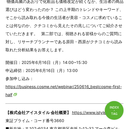
物価高騰のあおりで化粧品も価格改定が続くなか、生活者の商品
選びはどう変わったのか？ この上半期のトレンドやキーワード、
そこから読み取れる今後の生活者が美容・コスメに求めているこ
とは何なのか、クチコミから見えたその兆しについてご紹介させ
ていただきます。 第二部では、視聴される皆様からのご質問に
対し、リサーチプランナーである原田・西原がクチコミから読み
取れた分析結果をお答えします。
開催日：2025年6月16日（月）14:00~15:30
申込締切：2025年6月16日（月）13:00
参加申し込み：
https://business.cosme.net/webinar/250616_bestcosme-first-
half
INDEX
・
【株式会社アイスタイル 会社概要】
https://www.istyle.co.jp/
INDEX
TAG
TAG
東証プライム・コード番号3660
■所在地：〒107-6034 東京都港区赤坂 1-12-32 アーク森ビル