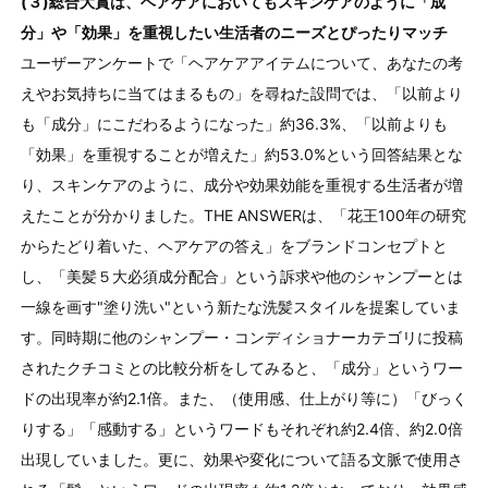
(３)総合大賞は、ヘアケアにおいてもスキンケアのように「成
分」や「効果」を重視したい生活者のニーズとぴったりマッチ
ユーザーアンケートで「ヘアケアアイテムについて、あなたの考
えやお気持ちに当てはまるもの」を尋ねた設問では、「以前より
も「成分」にこだわるようになった」約36.3%、「以前よりも
「効果」を重視することが増えた」約53.0%という回答結果とな
り、スキンケアのように、成分や効果効能を重視する生活者が増
えたことが分かりました。THE ANSWERは、「花王100年の研究
からたどり着いた、ヘアケアの答え」をブランドコンセプトと
し、「美髪５大必須成分配合」という訴求や他のシャンプーとは
一線を画す"塗り洗い"という新たな洗髪スタイルを提案していま
す。同時期に他のシャンプー・コンディショナーカテゴリに投稿
されたクチコミとの比較分析をしてみると、「成分」というワー
ドの出現率が約2.1倍。また、（使用感、仕上がり等に）「びっく
りする」「感動する」というワードもそれぞれ約2.4倍、約2.0倍
出現していました。更に、効果や変化について語る文脈で使用さ