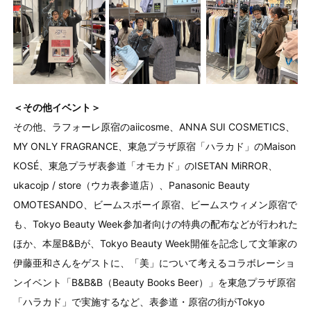
＜その他イベント＞
その他、ラフォーレ原宿のaiicosme、ANNA SUI COSMETICS、
MY ONLY FRAGRANCE、東急プラザ原宿「ハラカド」のMaison
KOSÉ、東急プラザ表参道「オモカド」のISETAN MiRROR、
ukacojp / store（ウカ表参道店）、Panasonic Beauty
OMOTESANDO、ビームスボーイ原宿、ビームスウィメン原宿で
も、Tokyo Beauty Week参加者向けの特典の配布などが行われた
ほか、本屋B&Bが、Tokyo Beauty Week開催を記念して文筆家の
伊藤亜和さんをゲストに、「美」について考えるコラボレーショ
ンイベント「B&B&B（Beauty Books Beer）」を東急プラザ原宿
「ハラカド」で実施するなど、表参道・原宿の街がTokyo