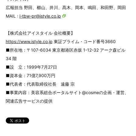
広報担当 野田、櫛山、井川、髙木、岡本、鳴田、和田野、岡田
MAIL :
i-tbw-pr@istyle.co.jp
【株式会社アイスタイル 会社概要】
https://www.istyle.co.jp
東証プライム・コード番号3660
■所在地：〒107-6034 東京都港区赤坂 1-12-32 アーク森ビル
34 階
■設 立：1999年7月27日
■資本金：71億7,900万円
■代表者：代表取締役社長 遠藤 宗
■事業内容：美容系総合ポータルサイト@cosmeの企画・運営、
関連広告サービスの提供